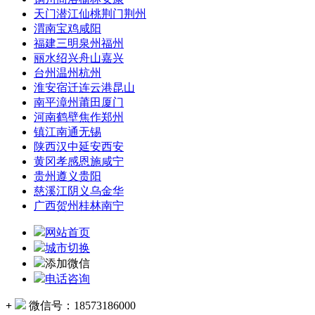
天门潜江仙桃荆门荆州
渭南宝鸡咸阳
福建三明泉州福州
丽水绍兴舟山嘉兴
台州温州杭州
淮安宿迁连云港昆山
南平漳州莆田厦门
河南鹤壁焦作郑州
镇江南通无锡
陕西汉中延安西安
黄冈孝感恩施咸宁
贵州遵义贵阳
慈溪江阴义乌金华
广西贺州桂林南宁
网站首页
城市切换
添加微信
电话咨询
+
微信号：
18573186000